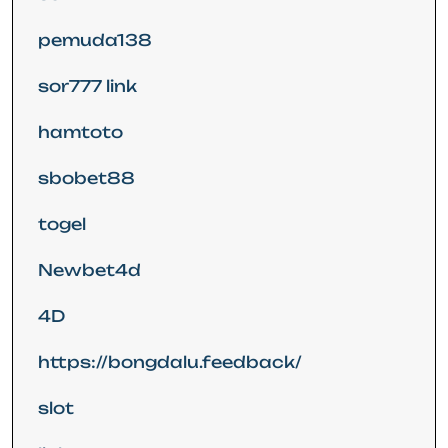
pemuda138
sor777 link
hamtoto
sbobet88
togel
Newbet4d
4D
https://bongdalu.feedback/
slot