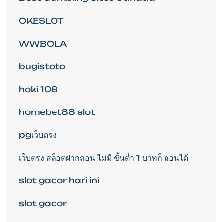
OKESLOT
WWBOLA
bugistoto
hoki 108
homebet88 slot
pgเว็บตรง
เว็บตรง สล็อตฝากถอน ไม่มี ขั้นต่ำ 1 บาทก็ ถอนได้
slot gacor hari ini
slot gacor