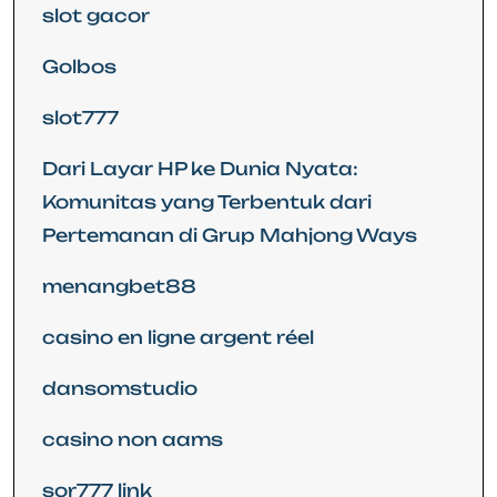
slot gacor
Golbos
slot777
Dari Layar HP ke Dunia Nyata:
Komunitas yang Terbentuk dari
Pertemanan di Grup Mahjong Ways
menangbet88
casino en ligne argent réel
dansomstudio
casino non aams
sor777 link