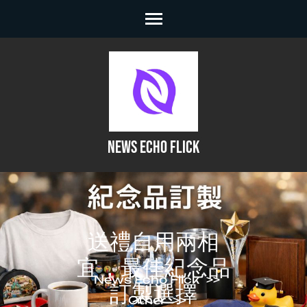
Skip
to
content
(Press
Enter)
NEWS ECHO FLICK
送禮自用兩相
宜，最佳紀念品
News Echo Flick
>>
訂製選擇
Other
>>