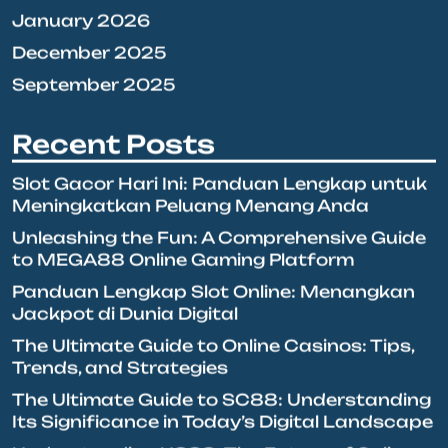
January 2026
December 2025
September 2025
Recent Posts
Slot Gacor Hari Ini: Panduan Lengkap untuk
Meningkatkan Peluang Menang Anda
Unleashing the Fun: A Comprehensive Guide
to MEGA88 Online Gaming Platform
Panduan Lengkap Slot Online: Menangkan
Jackpot di Dunia Digital
The Ultimate Guide to Online Casinos: Tips,
Trends, and Strategies
The Ultimate Guide to SC88: Understanding
Its Significance in Today’s Digital Landscape