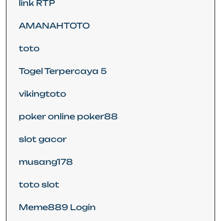
link RTP
AMANAHTOTO
toto
Togel Terpercaya 5
vikingtoto
poker online poker88
slot gacor
musang178
toto slot
Meme889 Login