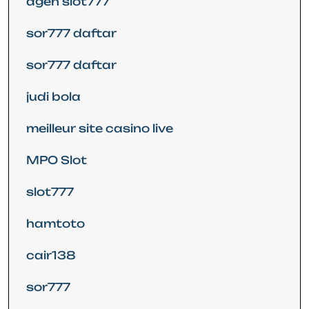
agen slot777
sor777 daftar
sor777 daftar
judi bola
meilleur site casino live
MPO Slot
slot777
hamtoto
cair138
sor777