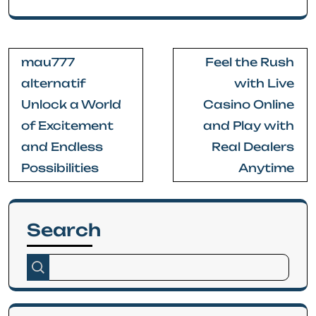
Post
mau777
Feel the Rush
navigation
alternatif
with Live
Unlock a World
Casino Online
of Excitement
and Play with
and Endless
Real Dealers
Possibilities
Anytime
Search