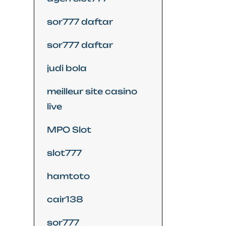
sor777 daftar
sor777 daftar
judi bola
meilleur site casino
live
MPO Slot
slot777
hamtoto
cair138
sor777