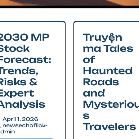
2030 MP
Truyện
Stock
ma Tales
Forecast:
of
Trends,
Haunted
Risks &
Roads
Expert
and
Analysis
Mysterio
s
April 1, 2026
Travelers
newsechoflick-
dmin