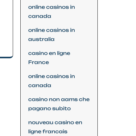
online casinos in
canada
online casinos in
australia
casino en ligne
France
online casinos in
canada
casino non aams che
pagano subito
nouveau casino en
ligne francais