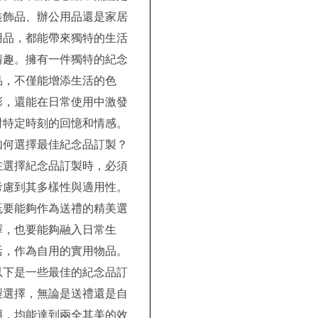
裝飾品、辦公用品還是家居
用品，都能帶來獨特的生活
情趣。擁有一件獨特的紀念
品，不僅能增添生活的色
彩，還能在日常使用中激發
對特定時刻的回憶和情感。
如何選擇最佳紀念品訂製？
在選擇紀念品訂製時，必須
考慮到其多樣性與適用性。
既要能夠作為送禮的精美選
擇，也要能夠融入日常生
活，作為自用的實用物品。
以下是一些最佳的紀念品訂
製選擇，無論是送禮還是自
用，均能達到兩全其美的效