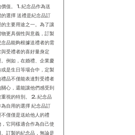
的價值。 1. 紀念品作為送
禮的選擇 送禮是紀念品訂
製的主要用途之一。為了讓
禮物更具個性與意義，訂製
紀念品能夠根據送禮者的需
求與受禮者的喜好量身定
製。例如，在婚禮、企業慶
典或是生日等場合中，定製
的禮品不僅能表達對受禮者
的關心，還能讓他們感受到
被重視的特別。 2. 紀念品
作為自用的選擇 紀念品訂
製不僅僅是送給他人的禮
物，它同樣適合作為自己使
用。訂製的紀念品，無論是