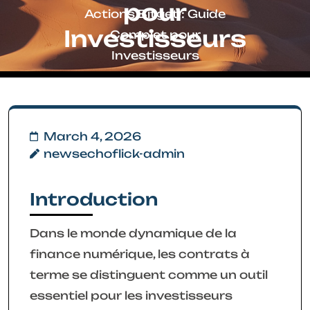
pour
Actions Bitget : Guide
Investisseurs
Complet pour
Investisseurs
March 4, 2026
newsechoflick-admin
Introduction
Dans le monde dynamique de la
finance numérique, les contrats à
terme se distinguent comme un outil
essentiel pour les investisseurs