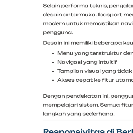
Selain performa teknis, pengal
desain antarmuka. Ibosport m
modern untuk memastikan navi
pengguna.
Desain ini memiliki beberapa ke
Menu yang terstruktur den
Navigasi yang intuitif
Tampilan visual yang tidak
Akses cepat ke fitur utam
Dengan pendekatan ini, penggu
mempelajari sistem. Semua fit
langkah yang sederhana.
Responsivitas di Be