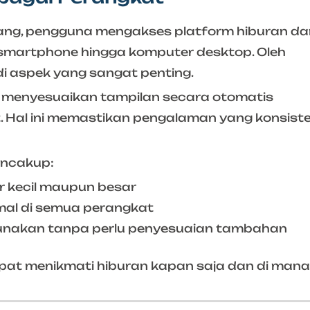
arang, pengguna mengakses platform hiburan da
 smartphone hingga komputer desktop. Oleh
di aspek yang sangat penting.
 menyesuaikan tampilan secara otomatis
. Hal ini memastikan pengalaman yang konsist
encakup:
ar kecil maupun besar
imal di semua perangkat
gunakan tanpa perlu penyesuaian tambahan
apat menikmati hiburan kapan saja dan di mana