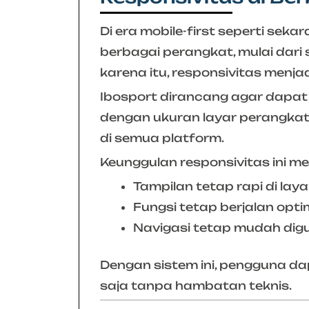
Di era mobile-first seperti sek
berbagai perangkat, mulai dari
karena itu, responsivitas menja
Ibosport dirancang agar dapat
dengan ukuran layar perangkat
di semua platform.
Keunggulan responsivitas ini m
Tampilan tetap rapi di lay
Fungsi tetap berjalan opt
Navigasi tetap mudah di
Dengan sistem ini, pengguna d
saja tanpa hambatan teknis.