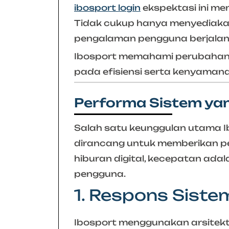
ibosport login
ekspektasi ini me
Tidak cukup hanya menyediaka
pengalaman pengguna berjala
Ibosport memahami perubahan 
pada efisiensi serta kenyaman
Performa Sistem yan
Salah satu keunggulan utama I
dirancang untuk memberikan p
hiburan digital, kecepatan ad
pengguna.
1. Respons Sist
Ibosport menggunakan arsitekt