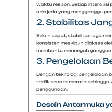
waktu respon. Setiap interaksi
ada jeda yang mengganggu pe
2. Stabilitas Ja
Selain cepat, stabilitas juga m
konsisten meskipun diakses ol
membantu mencegah gangguan s
3. Pengelolaan B
Dengan teknologi pengelolaan
trafik secara merata sehingga k
penggunaan.
Desain Antarmuka 