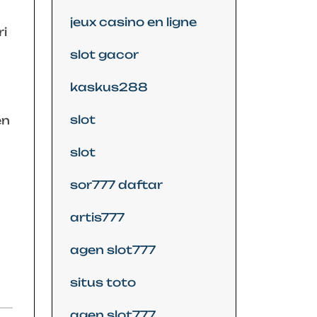
jeux casino en ligne
ri
slot gacor
kaskus288
slot
en
slot
sor777 daftar
artis777
agen slot777
situs toto
agen slot777