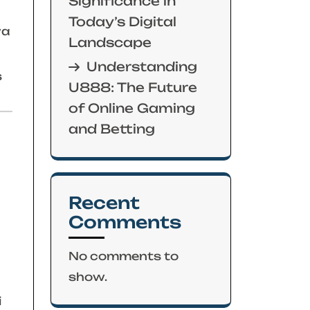
Significance in
Today’s Digital
wa
Landscape
Understanding
s
U888: The Future
of Online Gaming
and Betting
Recent
Comments
No comments to
show.
i