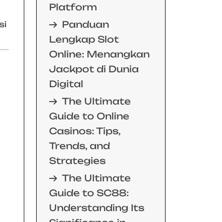
Platform
Panduan
si
Lengkap Slot
Online: Menangkan
Jackpot di Dunia
Digital
The Ultimate
Guide to Online
Casinos: Tips,
Trends, and
Strategies
The Ultimate
Guide to SC88:
Understanding Its