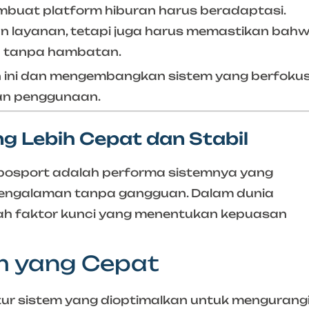
mbuat platform hiburan harus beradaptasi.
n layanan, tetapi juga harus memastikan bah
n tanpa hambatan.
ini dan mengembangkan sistem yang berfoku
an penggunaan.
g Lebih Cepat dan Stabil
bosport adalah performa sistemnya yang
engalaman tanpa gangguan. Dalam dunia
alah faktor kunci yang menentukan kepuasan
em yang Cepat
ur sistem yang dioptimalkan untuk mengurang